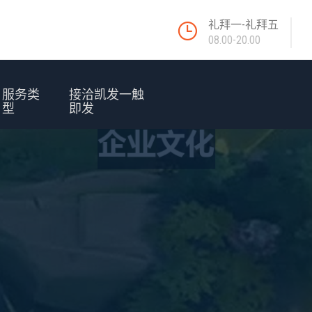
礼拜一-礼拜五
08.00-20.00
服务类
接洽凯发一触
型
即发