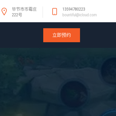
毕节市币霉庄
13594780223
222号
bountiful@icloud.com
立即预约