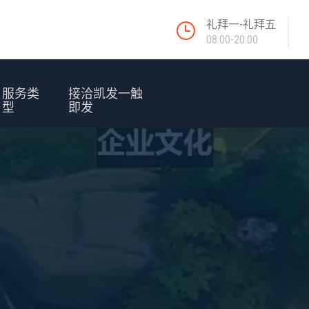
礼拜一-礼拜五
08.00-20.00
服务类
接洽凯发一触
型
即发