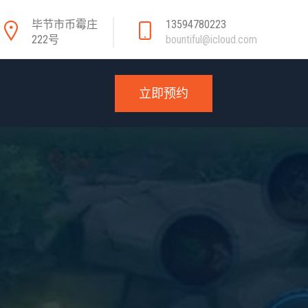
毕节市币霉庄
13594780223
222号
bountiful@icloud.com
立即预约