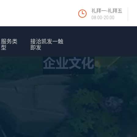
礼拜一-礼拜五
08.00-20.00
服务类
接洽凯发一触
型
即发