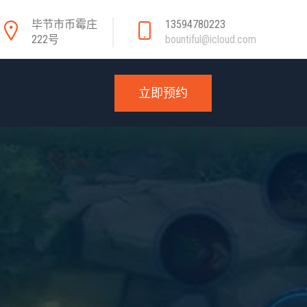
毕节市币霉庄
13594780223
222号
bountiful@icloud.com
立即预约