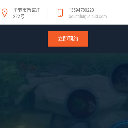
毕节市币霉庄
13594780223
222号
bountiful@icloud.com
立即预约