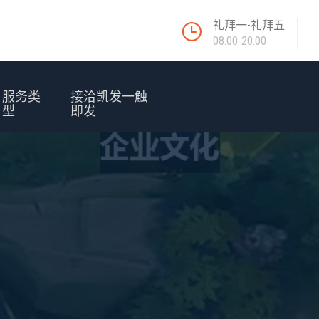
礼拜一-礼拜五
08.00-20.00
服务类
接洽凯发一触
型
即发