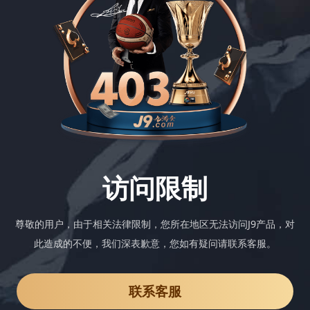
访问限制
尊敬的用户，由于相关法律限制，您所在地区无法访问J9产品，对
此造成的不便，我们深表歉意，您如有疑问请联系客服。
联系客服