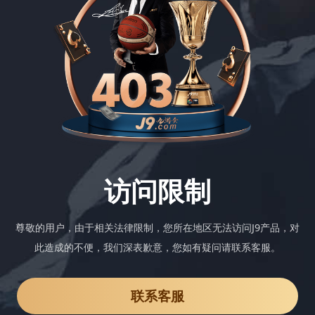
访问限制
尊敬的用户，由于相关法律限制，您所在地区无法访问J9产品，对
此造成的不便，我们深表歉意，您如有疑问请联系客服。
联系客服