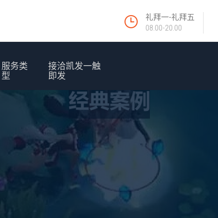
礼拜一-礼拜五
08.00-20.00
服务类
接洽凯发一触
型
即发