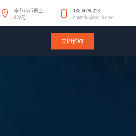
毕节市币霉庄
13594780223
222号
bountiful@icloud.com
立即预约